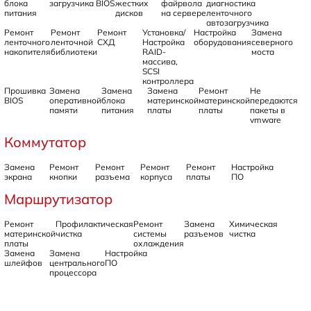
блока
загрузчика BIOS
жестких
файрвола
диагностика
питания
дисков
на сервере
ленточного
автозагрузчика
Ремонт
Ремонт
Ремонт
Установка/
Настройка
Замена
ленточного
ленточной
СХД
Настройка
оборудования
северного
накопителя
библиотеки
RAID-
моста
массива,
SCSI
контроллера
Прошивка
Замена
Замена
Замена
Ремонт
Не
BIOS
оперативной
блока
материнской
материнской
передаются
памяти
питания
платы
платы
пакеты в
vmware
Коммутатор
Замена
Ремонт
Ремонт
Ремонт
Ремонт
Настройка
экрана
кнопки
разъема
корпуса
платы
ПО
Маршрутизатор
Ремонт
Профилактическая
Ремонт
Замена
Химическая
материнской
чистка
системы
разъемов
чистка
платы
охлаждения
Замена
Замена
Настройка
шлейфов
центрального
ПО
процессора