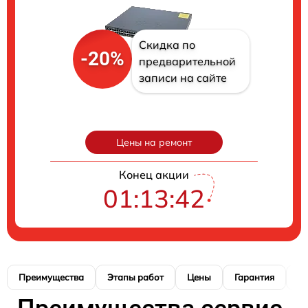
Скидка по
-20%
предварительной
записи на сайте
Цены на ремонт
Конец акции
01:13:42
Преимущества
Этапы работ
Цены
Гарантия
М