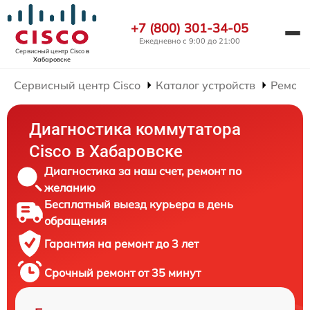
+7 (800) 301-34-05
Ежедневно с 9:00 до 21:00
Сервисный центр Cisco
в
Хабаровске
Сервисный центр Cisco
Каталог устройств
Ремонт
Диагностика коммутатора
Cisco в Хабаровске
Диагностика за наш счет, ремонт по
желанию
Бесплатный выезд курьера в день
обращения
Гарантия на ремонт до 3 лет
Срочный ремонт от 35 минут