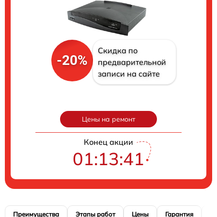
Скидка по
-20%
предварительной
записи на сайте
Цены на ремонт
Конец акции
01:13:41
Преимущества
Этапы работ
Цены
Гарантия
М