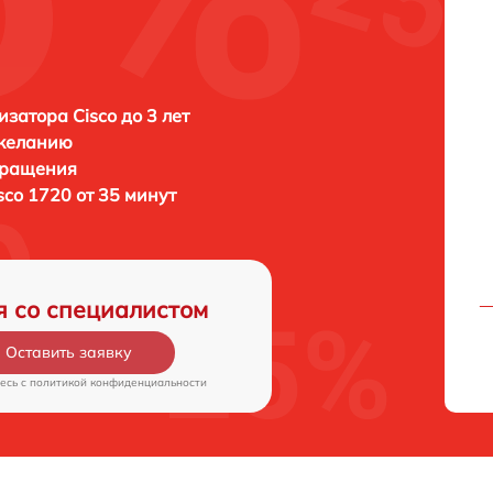
затора Cisco до 3 лет
 желанию
бращения
sco 1720 от 35 минут
я со специалистом
Оставить заявку
есь c
политикой конфиденциальности