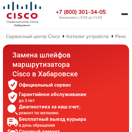
+7 (800) 301-34-05
Ежедневно с 9:00 до 21:00
Сервисный центр Cisco
в
Хабаровске
Сервисный центр Cisco
Каталог устройств
Ремонт
Замена шлейфов
маршрутизатора
Cisco в Хабаровске
Официальный сервис
Гарантийное обслуживание
до 3 лет
Диагностика за наш счет,
ремонт по желанию
Бесплатный выезд курьера
в день обращения
Срочный ремонт