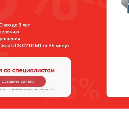
isco до 3 лет
 желанию
бращения
Cisco UCS C210 M1 от 35 минут
я со специалистом
Оставить заявку
есь c
политикой конфиденциальности