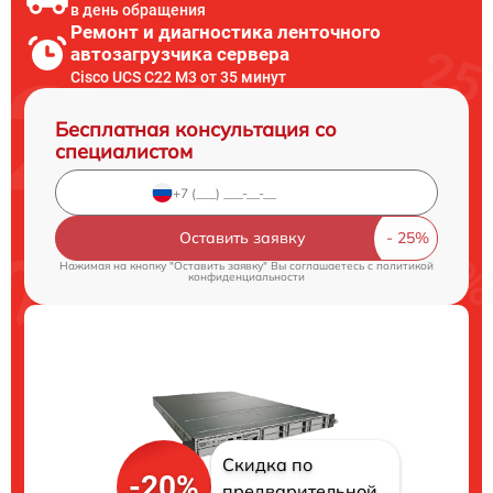
в день обращения
Ремонт и диагностика ленточного
автозагрузчика сервера
Cisco UCS C22 M3 от 35 минут
Бесплатная консультация со
специалистом
Оставить заявку
Нажимая на кнопку "Оставить заявку" Вы соглашаетесь c
политикой
конфиденциальности
Скидка по
-20%
предварительной