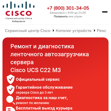
+7 (800) 301-34-05
Ежедневно с 9:00 до 21:00
Позвонить
мне утром
Сервисный центр Cisco
в
Хабаровске
Сервисный центр Cisco
Каталог устройств
Ремонт
Ремонт и диагностика
ленточного автозагрузчика
сервера
Cisco UCS C22 M3
Официальный сервис
Гарантийное обслуживание
сервера Cisco до 3 лет
Диагностика за наш счет,
ремонт по желанию
Бесплатный выезд курьера