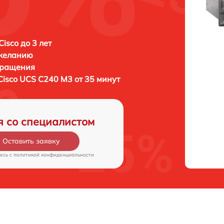
isco до 3 лет
 желанию
бращения
Cisco UCS C240 M3 от 35 минут
я со специалистом
Оставить заявку
есь c
политикой конфиденциальности