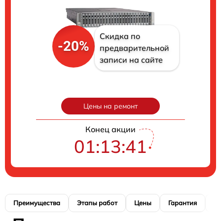
Скидка по
-20%
предварительной
записи на сайте
Цены на ремонт
Конец акции
01:13:40
Преимущества
Этапы работ
Цены
Гарантия
М